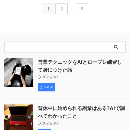
1
2
…
8
営業テクニックをAIとロープレ練習し
て身につけた話
2026/8/9
ビジネス
育休中に始められる副業はある?AIで調
べてわかったこと
2026/8/9