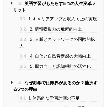
3.
英語学習がもたらす5つの人生変革メ
リット
3.1.
1. キャリアアップと収入向上の実現
3.2.
2. 情報収集力の飛躍的向上
3.3.
3. 人脈とネットワークの国際的拡
大
3.4.
4. 自信と自己肯定感の大幅向上
3.5.
5. 脳力向上と認知機能の活性化
4.
なぜ独学では限界があるのか？挫折す
る5つの理由
4.1.
1. 体系的な学習計画の不足