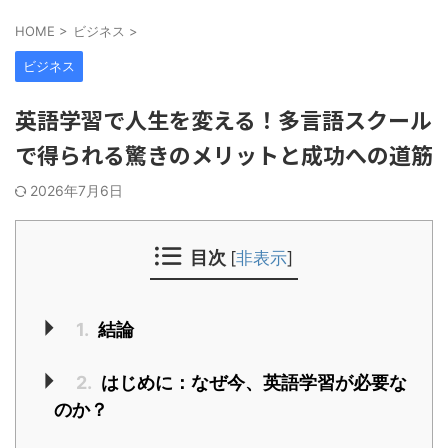
HOME
>
ビジネス
>
ビジネス
英語学習で人生を変える！多言語スクール
で得られる驚きのメリットと成功への道筋
2026年7月6日
目次
[
非表示
]
1.
結論
2.
はじめに：なぜ今、英語学習が必要な
のか？