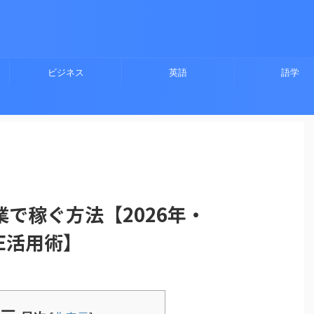
ビジネス
英語
語学
業で稼ぐ方法【2026年・
L-E活用術】