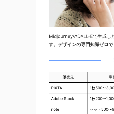
MidjourneyやDALL-E
す。
デザインの専門知識ゼロで
販売先
単
PIXTA
1枚500〜3,0
Adobe Stock
1枚200〜1,0
note
セット500〜9