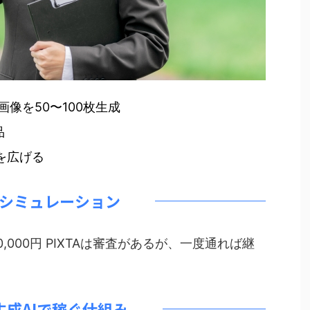
aで画像を50〜100枚生成
品
を広げる
シミュレーション
月30,000円 PIXTAは審査があるが、一度通れば継
生成AIで稼ぐ仕組み