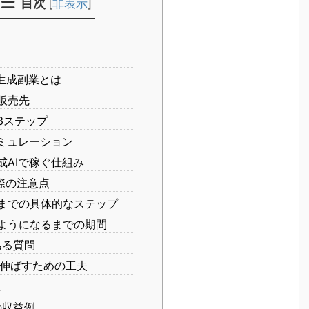
目次
[
非表示
]
生成副業とは
販売先
3ステップ
ミュレーション
成AIで稼ぐ仕組み
際の注意点
までの具体的なステップ
ようになるまでの期間
ある質問
伸ばすための工夫
に
の収益例