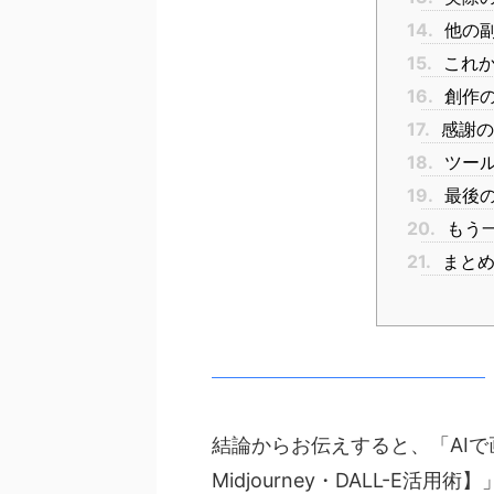
14.
他の副
15.
これか
16.
創作の
17.
感謝の
18.
ツール
19.
最後
20.
もう
21.
まと
結論からお伝えすると、「AIで
Midjourney・DALL-E