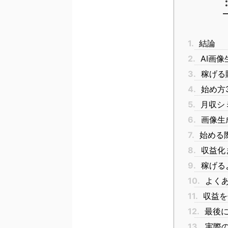
1.
結論
2.
AI画像
3.
稼げる
4.
始め方
5.
月収シ
6.
画像生
7.
始める
8.
収益化
9.
稼げる
10.
よく
11.
収益を
12.
最後
13.
実際