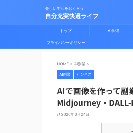
楽しい生活をおくろう
自分充実快適ライフ
トップ
AI学習
プライバシーポリシー
HOME
>
AI副業
>
AI副業
ビジネス
AIで画像を作って副
Midjourney・DAL
2026年6月24日