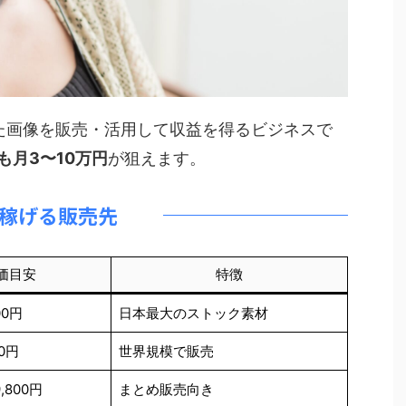
で生成した画像を販売・活用して収益を得るビジネスで
も月3〜10万円
が狙えます。
稼げる販売先
価目安
特徴
00円
日本最大のストック素材
00円
世界規模で販売
,800円
まとめ販売向き