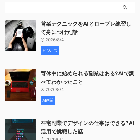
営業テクニックをAIとロープレ練習し
て身につけた話
2026/8/4
ビジネス
育休中に始められる副業はある?AIで調
べてわかったこと
2026/8/4
AI副業
在宅副業でデザインの仕事はできる?AI
活用で挑戦した話
2026/8/4