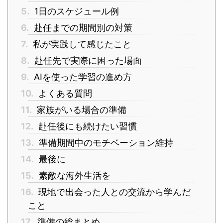
5.
1日のスケジュール例
6.
赴任までの期間別の対策
7.
私が実践して感じたこと
8.
赴任先で実際に困った場面
9.
AIを使った学習の進め方
10.
よくある質問
11.
家族がいる場合の準備
12.
赴任後にも続けたい習慣
13.
準備期間中のモチベーション維持
14.
最後に
15.
素敵な海外生活を
16.
現地で出会った人との交流から学んだ
こと
17.
準備の総まとめ