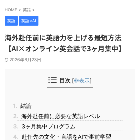
HOME
>
英語
>
英語
英語×AI
海外赴任前に英語力を上げる最短方法
【AI×オンライン英会話で3ヶ月集中】
2026年6月23日
目次
[
非表示
]
1.
結論
2.
海外赴任前に必要な英語レベル
3.
3ヶ月集中プログラム
4.
赴任先の文化・言語をAIで事前学習