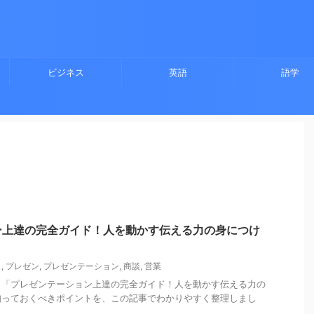
ビジネス
英語
語学
ン上達の完全ガイド！人を動かす伝える力の身につけ
ス
,
プレゼン
,
プレゼンテーション
,
商談
,
営業
、「プレゼンテーション上達の完全ガイド！人を動かす伝える力の
知っておくべきポイントを、この記事でわかりやすく整理しまし