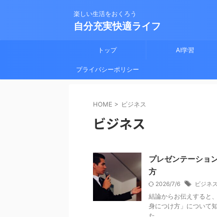
楽しい生活をおくろう
自分充実快適ライフ
トップ
AI学習
プライバシーポリシー
HOME
>
ビジネス
ビジネス
プレゼンテーショ
方
2026/7/6
ビジネ
結論からお伝えすると
身につけ方」について
た。