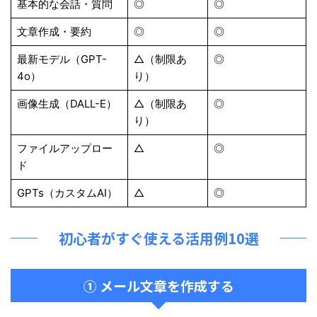
基本的な会話・質問
◎
◎
文章作成・要約
◎
◎
最新モデル（GPT-
△（制限あ
◎
4o）
り）
画像生成（DALL-E）
△（制限あ
◎
り）
ファイルアップロー
△
◎
ド
GPTs（カスタムAI）
△
◎
初心者がすぐ使える活用例10選
① メール文章を作成する