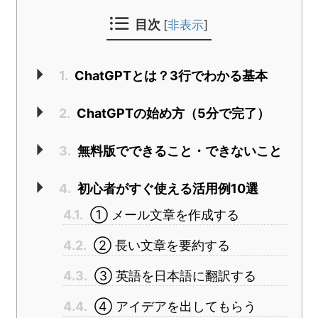
目次
[
非表示
]
1.
ChatGPTとは？3行でわかる基本
2.
ChatGPTの始め方（5分で完了）
3.
無料版でできること・できないこと
4.
初心者がすぐ使える活用例10選
4.1.
① メール文章を作成する
4.2.
② 長い文章を要約する
4.3.
③ 英語を日本語に翻訳する
4.4.
④ アイデアを出してもらう